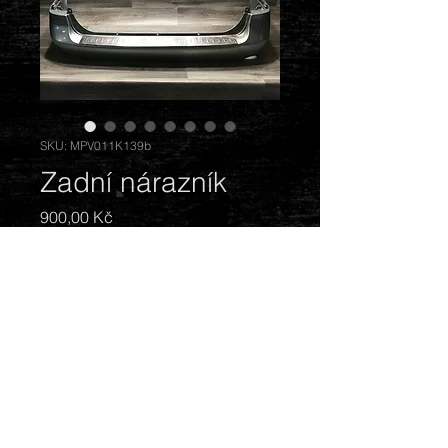
SKU: MPV011K139b
Zadní nárazník
Cena
900,00 Kč
Vyprodáno
Barva: stříbrnozelená. Stav: prasklý,
odřený.
© 2018 by Mazda Gentlemen.