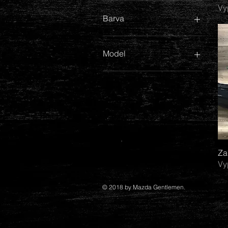
Vy
600 Kč
1 700 Kč
Barva
Model
MX-5 II NB (1998-2005)
MX-5 III NC (od 2005)
MX-5 IV ND (od 2014)
Za
Vy
© 2018 by Mazda Gentlemen.