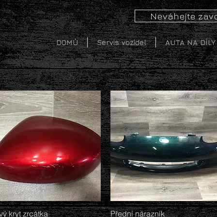
Neváhejte zavo
DOMŮ
Servis vozidel
AUTA NA DÍLY
vý kryt zrcátka
Rychlý náhled
Přední nárazník
Rychlý náhled