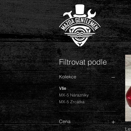
Filtrovat podle
Kolekce
Vše
MX-5 Nárazníky
MX-5 Zrcátka
Cena
Le