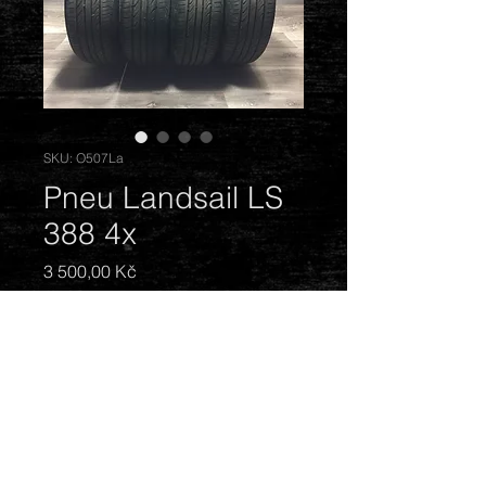
SKU: O507La
Pneu Landsail LS
388 4x
Cena
3 500,00 Kč
Vyprodáno
Letní, 205/55 R16 91V, DOT: 4816.
Vzorek: 6,5 - 7,5 mm. Prodáváme
bez disků.