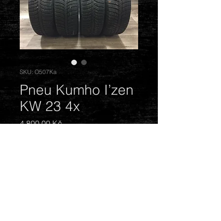
SKU: O507Ka
Pneu Kumho I’zen
KW 23 4x
Cena
4 800,00 Kč
Vyprodáno
Zimní. Rozměr: 215/65 R16 98 H.
DOT: 1712. Vzorek: 6,5 - 7,5 mm.