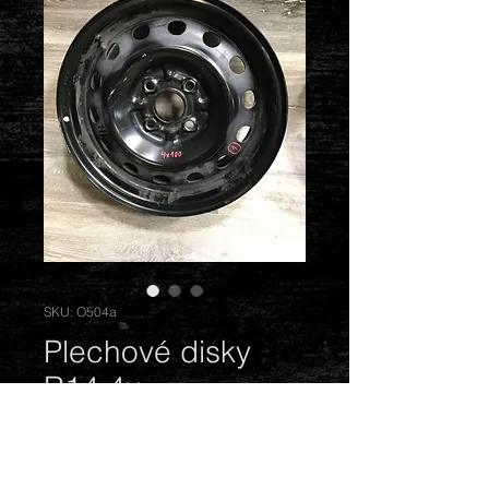
SKU: O504a
Plechové disky
R14 4x
Cena
1 200,00 Kč
Vyprodáno