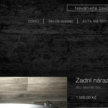
Neváhejte zavo
DOMŮ
Servis vozidel
AUTA NA DÍLY
Zadní náraz
SKU: M6014K139b
Cena
1 500,00 Kč