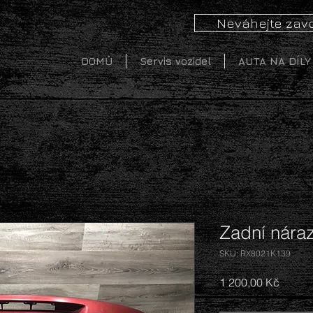
Neváhejte zavo
DOMŮ
Servis vozidel
AUTA NA DÍLY
Zadní náraz
SKU: RX8021K139
Cena
1 200,00 Kč