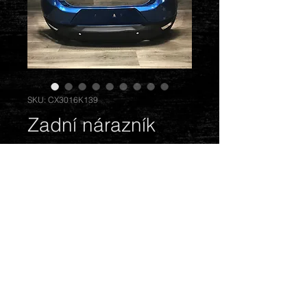
SKU: CX3016K139
Zadní nárazník
Cena
2 900,00 Kč
Vyprodáno
Barva: modrá. Stav: odřený.
© 2018 by Mazda Gentlemen.