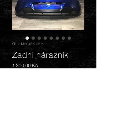
SKU: M2016K139b
Zadní nárazník
Cena
1 300,00 Kč
Vyprodáno
Barva: modrá. Stav: hezký, trošku
poškrábaný.
© 2018 by Mazda Gentlemen.