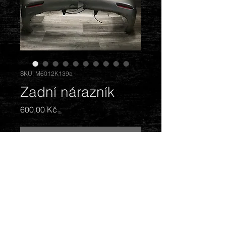
SKU: M6012K139a
Zadní nárazník
Cena
600,00 Kč
Vyprodáno
Na kombi. Barva: zlatá. Stav:
odřený, prasklý, poškrábaný.
Prodáváme bez parkovacích
senzorů.