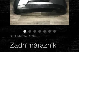
SKU: M2014K139a
Zadní nárazník
Cena
1 900,00 Kč
Vyprodáno
Barva: světle šedá. Stav: odřený.
© 2018 by Mazda Gentlemen.