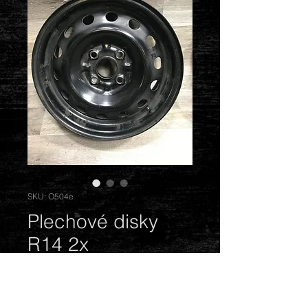
SKU: O504e
Plechové disky
R14 2x
Cena
600,00 Kč
Vyprodáno