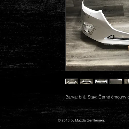
Barva: bílá. Stav: Černé čmouhy o
© 2018 by Mazda Gentlemen.