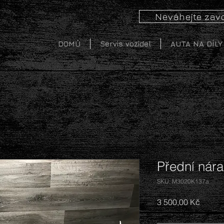
Neváhejte zavo
DOMŮ
Servis vozidel
AUTA NA DÍLY
Přední nára
SKU: M3020K137a
Cena
3 500,00 Kč