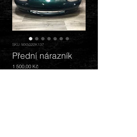
SKU: MX5022K137
Přední nárazník
Cena
1 500,00 Kč
Vyprodáno
Barva: zelená. Stav: Odřený, lehce
poškrábaný.
© 2018 by Mazda Gentlemen.