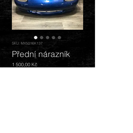
SKU: MX5016K137
Přední nárazník
Cena
1 500,00 Kč
Vyprodáno
Barva: modrá. Stav: Lehce
poškrábaný.
© 2018 by Mazda Gentlemen.