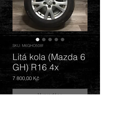
SKU: M6GHO508f
Litá kola (Mazda 6
GH) R16 4x
Cena
7 800,00 Kč
Vyprodáno
Rozměr: R16. Šířka ráfku: 16x6,5J.
Hodnota ET: 60.
Pneu: letní, 205/60, 6,5 - 7,5 mm. 2x
Gallopro Jinyu 96V, DOT: 3016. 2x