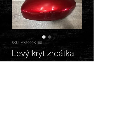
SKU: MX5000K180
Levý kryt zrcátka
Cena
600,00 Kč
Vyprodáno
Barva: červená 41V.
© 2018 by Mazda Gentlemen.