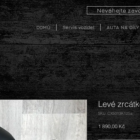
Neváhejte zavo
DOMŮ
Servis vozidel
AUTA NA DÍLY
Levé zrcátk
SKU: CX5013K125a
Cena
1 890,00 Kč