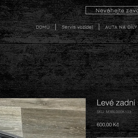
Neváhejte zavo
DOMŮ
Servis vozidel
AUTA NA DÍLY
Levé zadní 
SKU: M3BL000K103
Cena
600,00 Kč