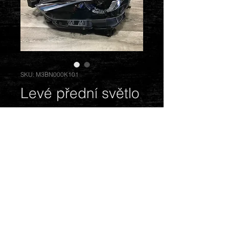
SKU: M3BN000K101
Levé přední světlo
Cena
6 500,00 Kč
Vyprodáno
Full LED.
© 2018 by Mazda Gentlemen.